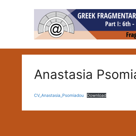
Skip
to
content
Anastasia Psom
CV_Anastasia_Psomiadou
Download