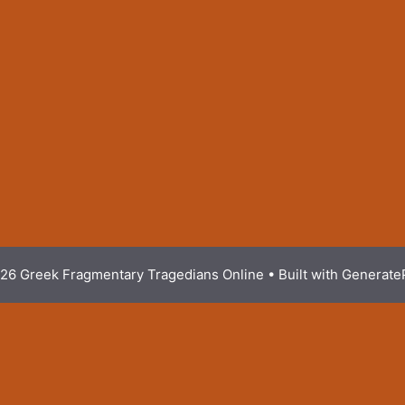
26 Greek Fragmentary Tragedians Online
• Built with
Generate